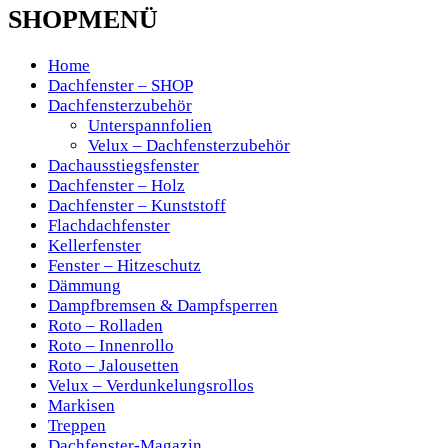
SHOPMENÜ
Home
Dachfenster – SHOP
Dachfensterzubehör
Unterspannfolien
Velux – Dachfensterzubehör
Dachausstiegsfenster
Dachfenster – Holz
Dachfenster – Kunststoff
Flachdachfenster
Kellerfenster
Fenster – Hitzeschutz
Dämmung
Dampfbremsen & Dampfsperren
Roto – Rolladen
Roto – Innenrollo
Roto – Jalousetten
Velux – Verdunkelungsrollos
Markisen
Treppen
Dachfenster-Magazin